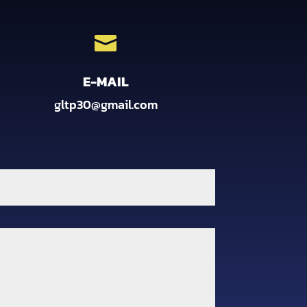

E-MAIL
gltp30@gmail.com